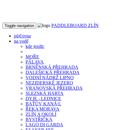
PADDLEBOARD ZLÍN
Toggle navigation
půjčovna
na vodě
kde jezdit:
MOŘE
PÁLAVA
BRNĚNSKÁ PŘEHRADA
DALEŠICKÁ PŘEHRADA
VODNÍ NÁDRŽ LIPNO
NEZIDERSKÉ JEZERO
VRANOVSKÁ PŘEHRADA
SLEZSKÁ HARTA
DYJE - LEDNICE
BAŤŮV KANÁ;L
ŘEKA MORAVA
ZLÍN A OKOLÍ
BYSTŘIČKA
LAGO DI GARDA
FAAKER SEE